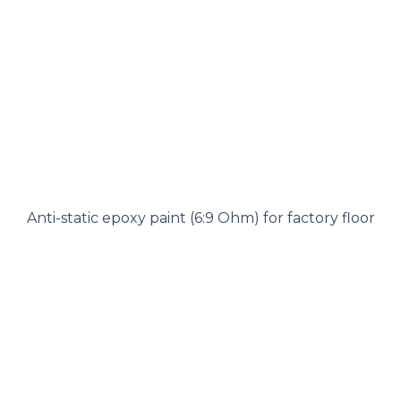
Anti-static epoxy paint (6:9 Ohm) for factory floor