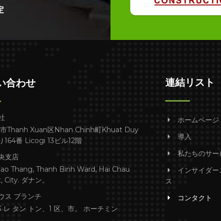
定
連結リスト
い合わせ
社
ホームページ
i市Thanh Xuan区Nhan Chinh町Khuat Duy
導入
り164番 Licogi 13ビル12階
私たちのサー
央支店
Cao Thang, Thanh Binh Ward, Hai Chau
インサイダー
ct, City. ダナン。
ス
ウス ブランチ
コンタクト
233 レ タン トン、1 区、市。 ホーチミン