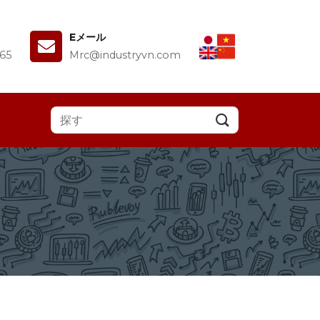
Eメール
65
Mrc@industryvn.com