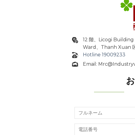
12 階、Licogi Buildin
Ward、Thanh Xua
Hotline 19009233
Email: Mrc@Industry