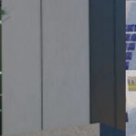
sóc
 CỦA BẠN
ng tôi