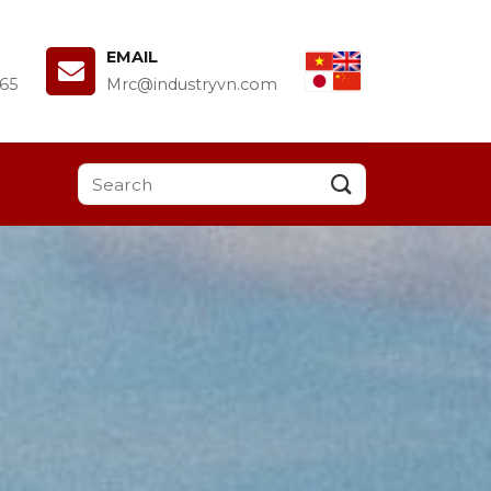
EMAIL
65
Mrc@industryvn.com