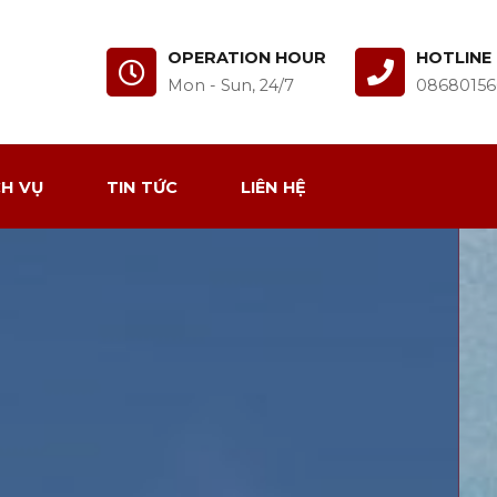
OPERATION HOUR
HOTLINE
Mon - Sun, 24/7
08680156
CH VỤ
TIN TỨC
LIÊN HỆ