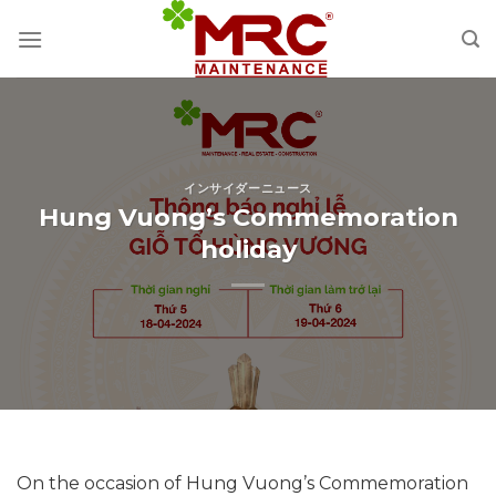
Skip
to
content
インサイダーニュース
Hung Vuong’s Commemoration
holiday
On the occasion of Hung Vuong’s Commemoration